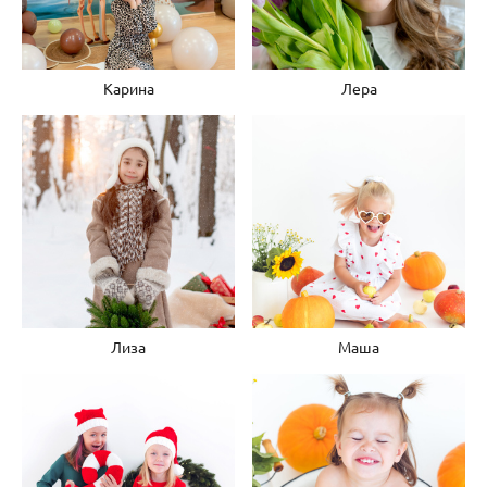
Карина
Лера
Лиза
Маша