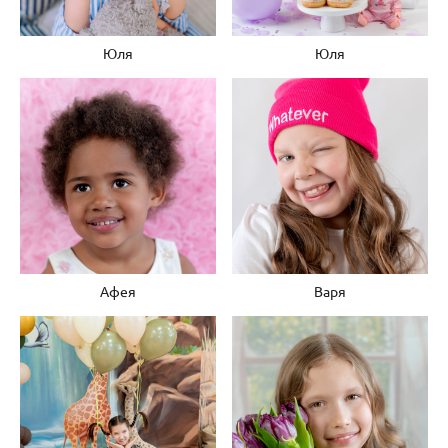
Юля
Юля
Афея
Варя