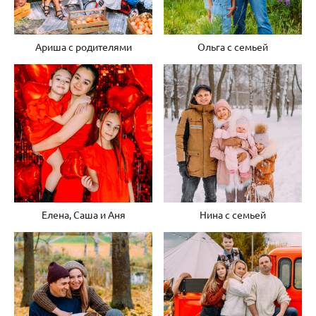
Ариша с родителями
Ольга с семьей
Елена, Саша и Аня
Нина с семьей