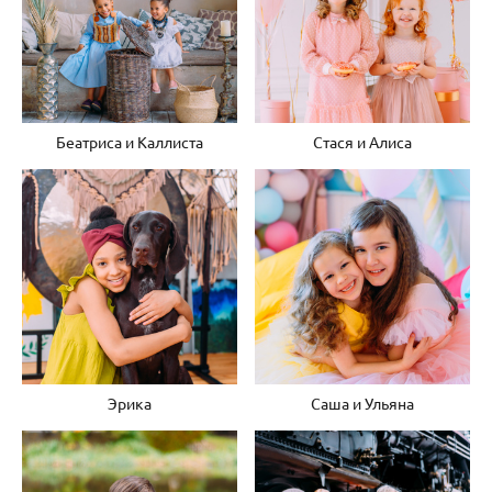
Беатриса и Каллиста
Стася и Алиса
Эрика
Саша и Ульяна