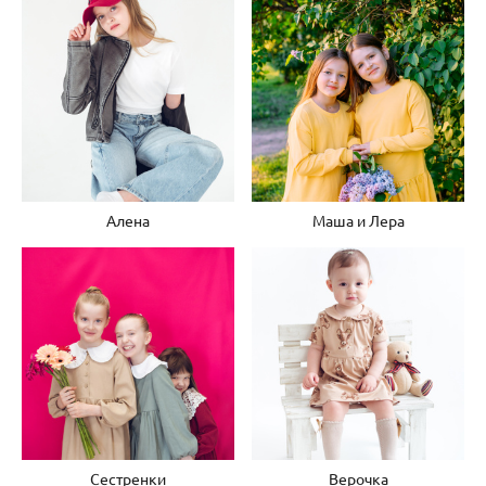
Алена
Маша и Лера
Сестренки
Верочка