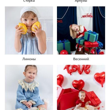
Стирка
Арбузы
Лимоны
Весенний